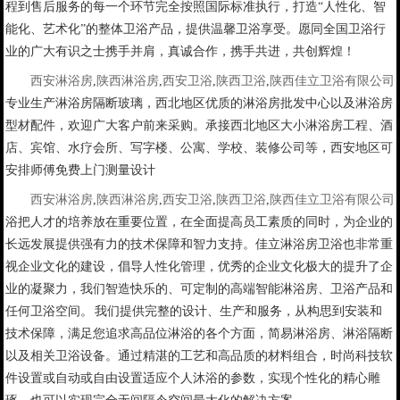
程到售后服务的每一个环节完全按照国际标准执行，打造“人性化、智
能化、艺术化”的整体卫浴产品，提供温馨卫浴享受。愿同全国卫浴行
业的广大有识之士携手并肩，真诚合作，携手共进，共创辉煌！
西安淋浴房
,
陕西淋浴房
,
西安卫浴
,
陕西卫浴
,
陕西佳立卫浴有限公司
专业生产淋浴房隔断玻璃，西北地区优质的淋浴房批发中心以及淋浴房
型材配件，欢迎广大客户前来采购。承接西北地区大小淋浴房工程、酒
店、宾馆、水疗会所、写字楼、公寓、学校、装修公司等，西安地区可
安排师傅免费上门测量设计
西安淋浴房
,
陕西淋浴房
,
西安卫浴
,
陕西卫浴
,
陕西佳立卫浴有限公司
浴把人才的培养放在重要位置，在全面提高员工素质的同时，为企业的
长远发展提供强有力的技术保障和智力支持。佳立淋浴房卫浴也非常重
视企业文化的建设，倡导人性化管理，优秀的企业文化极大的提升了企
业的凝聚力，我们智造快乐的、可定制的高端智能淋浴房、卫浴产品和
任何卫浴空间。 我们提供完整的设计、生产和服务，从构思到安装和
技术保障，满足您追求高品位淋浴的各个方面，简易淋浴房、淋浴隔断
以及相关卫浴设备。通过精湛的工艺和高品质的材料组合，时尚科技软
件设置或自动或自由设置适应个人沐浴的参数，实现个性化的精心雕