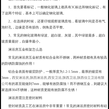
1、首先要看标记，一般钢化玻璃上都具有3C标志和钢化标记，有
了这两个特征，基本上可以确定钢化玻璃。
2、在选择的时候，还要仔细观察玻璃质地，看玻璃中间是否有气
泡针孔，边缘是否有损伤，倒角是否平整。
3、常见的钢化玻璃有绿波、超白玻、灰玻，其中绿玻最多，超白
玻质量最好，自爆率最小。
淋浴房五金框架怎么选
常见的淋浴房五金材质有铝合金和不锈钢，两种材质都有具有较高
的防锈防腐蚀的作用！
铝合金表面有镀层防护，一般厚度为1.2-1.5mm，最厚的镀层有
3mm，
西安淋浴房
,
陕西淋浴房
,
西安卫浴
,
陕西卫浴
,
陕西佳立卫浴有限
公司
有的甚至能做到7mm，能够有效防腐蚀！而不锈钢五金，则建议大
家选择304不锈钢，这种材质更能有效防腐不生锈！
淋浴房需注意密封材料
密封材质及工艺在淋浴房中非常重要！常见的淋浴房密封材料有硅