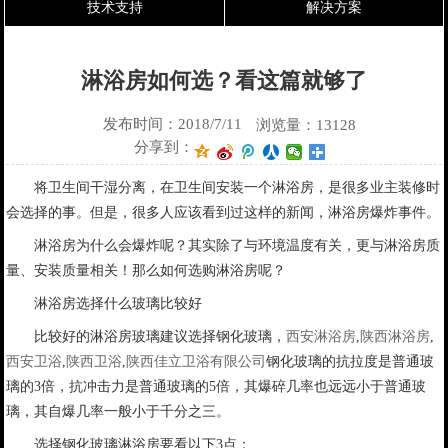
技术支持
解决方案
淋浴房如何选？看这篇就够了
发布时间：2018/7/11
浏览量：13128
分享到：
将卫生间干湿分离，在卫生间安装一个淋浴房，是很多业主装修时
会选择的事。但是，很多人应该看到过这样的新闻，淋浴房爆炸事件。
淋浴房为什么会爆炸呢？其实除了与环境温度有关，更与淋浴房质
量、安装质量相关！那么如何选购淋浴房呢？
淋浴房选择什么玻璃比较好
比较好的淋浴房玻璃建议选择钢化玻璃，
西安淋浴房
,
陕西淋浴房
,
西安卫浴
,
陕西卫浴
,
陕西佳立卫浴有限公司
钢化玻璃的抗拉度是普通玻
璃的3倍，抗冲击力是普通玻璃的5倍，其爆碎几率也远远小于普通玻
璃，其自爆几率一般小于千分之三。
选择钢化玻璃淋浴房要看以下3点：