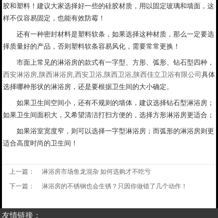
胶和塑料！建议大家选择好一些的硅胶材质，用以固定玻璃和墙面，这
样不仅容易固定，也能有效防霉！
还有一种密封材料是塑料软条，如果选择这种材质，那么一定要选
择质量好的产品，否则塑料软条容易风化，需要常常更换！
市面上常见的淋浴房的款式有一字型、方形、弧形、钻石型四种，
西安淋浴房
,
陕西淋浴房
,
西安卫浴
,
陕西卫浴
,
陕西佳立卫浴有限公司
具体
选择哪种形状的淋浴房，还是要根据卫生间的大小确定。
如果卫生间空间小，还有不规则的墙体，建议选择钻石型淋浴房；
如果卫生间面积大，又希望清洁打扫方便的，选择方形淋浴房更适合；
如果浴室宽度窄，则可以选择一字型淋浴房；而弧形的淋浴房则更
适合高度时尚的卫生间！
上一篇：
淋浴房市场鱼龙混杂 如何选购才不吃亏
下一篇：
淋浴房的不锈钢也会生锈？只因你做错了几个动作！
友情链接：