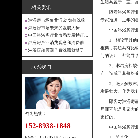
生洁具置于一室。
相关资讯
随着淋浴房行
专家预测，近年的
淋浴房市场鱼龙混杂 如何选购才不吃亏
淋浴房市场未来的发展大势
中国淋浴房行
中国淋浴房行业市场发展特征分析
1、相较于其
淋浴房产业消费观念和消费群体“悄然生
框架，其还具有比
淋浴房如何选？看这篇就够了
门的设计，都能导
2、淋浴房相
联系我们
产，造成了其价格
3、绝大多数
发展壮大。作为我
顾客对淋浴房
局面可能是几家大
咨询热线：
更好的。
152-8938-1848
中国淋浴房行
1、艺术化
邮件：
1051286110@qq.com