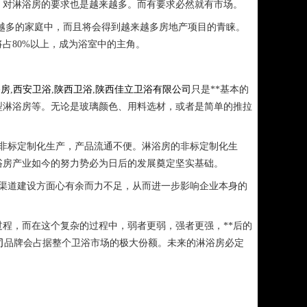
，对淋浴房的要求也是越来越多。而有要求必然就有市场。
来越多的家庭中，而且将会得到越来越多房地产项目的青睐。
占80%以上，成为浴室中的主角。
浴房
,
西安卫浴
,
陕西卫浴
,
陕西佳立卫浴有限公司
只是**基本的
型淋浴房等。无论是玻璃颜色、用料选材，或者是简单的推拉
种非标定制化生产，产品流通不便。淋浴房的非标定制化生
浴房产业如今的努力势必为日后的发展奠定坚实基础。
渠道建设方面心有余而力不足，从而进一步影响企业本身的
程，而在这个复杂的过程中，弱者更弱，强者更强，**后的
司
品牌会占据整个卫浴市场的极大份额。未来的淋浴房必定