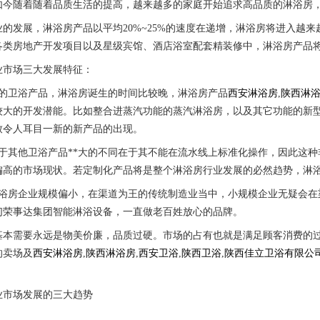
如今随着随着品质生活的提高，越来越多的家庭开始追求高品质的淋浴房
业的发展，淋浴房产品以平均20%~25%的速度在递增，淋浴房将进入越
各类房地产开发项目以及星级宾馆、酒店浴室配套精装修中，淋浴房产品将
业市场三大发展特征：
他的卫浴产品，淋浴房诞生的时间比较晚，淋浴房产品
西安淋浴房
,
陕西淋
较大的开发潜能。比如整合进蒸汽功能的蒸汽淋浴房，以及其它功能的新
致令人耳目一新的新产品的出现。
较于其他卫浴产品**大的不同在于其不能在流水线上标准化操作，因此这
偏高的市场现状。若定制化产品将是整个淋浴房行业发展的必然趋势，淋
淋浴房企业规模偏小，在渠道为王的传统制造业当中，小规模企业无疑会在
们荣事达集团智能淋浴设备，一直做老百姓放心的品牌。
基本需要永远是物美价廉，品质过硬。市场的占有也就是满足顾客消费的过
的卖场及
西安淋浴房
,
陕西淋浴房
,
西安卫浴
,
陕西卫浴
,
陕西佳立卫浴有限公
业市场发展的三大趋势