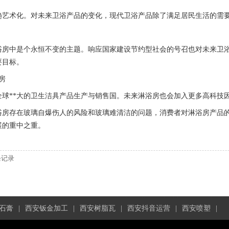
趋艺术化。对未来卫浴产品的变化，现代卫浴产品除了满足居民生活的需
浴房中是个永恒不变的主题。响应国家建设节约型社会的号召也对未来卫
要目标。
房
全球**大的卫生洁具产品生产与销售国。未来淋浴房也会加入更多高科技
浴房存在玻璃自爆伤人的风险和玻璃难清洁的问题，消费者对淋浴房产品的
展的重中之重。
条记录
石膏
|
西安钣金加工
|
西安树脂瓦
|
西安抖音运营
|
西安喷塑
|