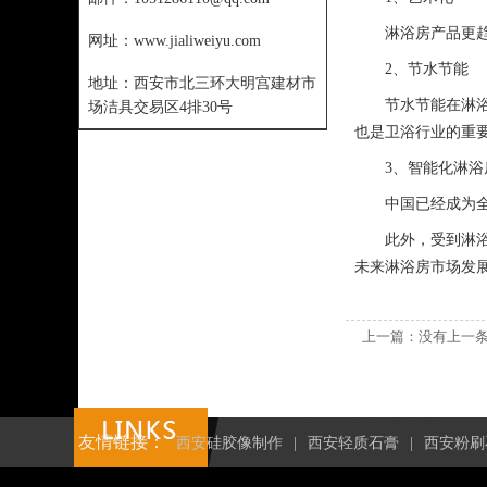
淋浴房产品更
网址：
www.jialiweiyu.com
2、节水节能
地址：
西安市北三环大明宫建材市
节水节能在淋
场洁具交易区4排30号
也是卫浴行业的重
3、智能化淋浴
中国已经成为
此外，受到淋
未来淋浴房市场发
上一篇：没有上一
友情链接：
西安硅胶像制作
|
西安轻质石膏
|
西安粉刷