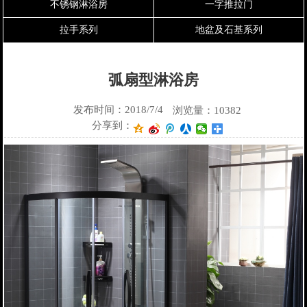
不锈钢淋浴房
一字推拉门
拉手系列
地盆及石基系列
弧扇型淋浴房
发布时间：2018/7/4
浏览量：10382
分享到：