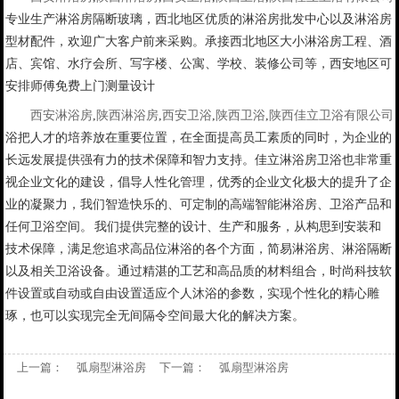
专业生产淋浴房隔断玻璃，西北地区优质的淋浴房批发中心以及淋浴房
型材配件，欢迎广大客户前来采购。承接西北地区大小淋浴房工程、酒
店、宾馆、水疗会所、写字楼、公寓、学校、装修公司等，西安地区可
安排师傅免费上门测量设计
西安淋浴房
,
陕西淋浴房
,
西安卫浴
,
陕西卫浴
,
陕西佳立卫浴有限公司
浴把人才的培养放在重要位置，在全面提高员工素质的同时，为企业的
长远发展提供强有力的技术保障和智力支持。佳立淋浴房卫浴也非常重
视企业文化的建设，倡导人性化管理，优秀的企业文化极大的提升了企
业的凝聚力，我们智造快乐的、可定制的高端智能淋浴房、卫浴产品和
任何卫浴空间。 我们提供完整的设计、生产和服务，从构思到安装和
技术保障，满足您追求高品位淋浴的各个方面，简易淋浴房、淋浴隔断
以及相关卫浴设备。通过精湛的工艺和高品质的材料组合，时尚科技软
件设置或自动或自由设置适应个人沐浴的参数，实现个性化的精心雕
琢，也可以实现完全无间隔令空间最大化的解决方案。
上一篇：
弧扇型淋浴房
下一篇：
弧扇型淋浴房