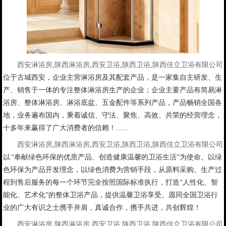
西安淋浴房
,
陕西淋浴房
,
西安卫浴
,
陕西卫浴
,
陕西佳立卫浴有限公司
位于古城西安，企业主营淋浴房及其配套产品，是一家集自主研发、生
产、销售于一体的专注整体淋浴房生产的企业；企业主要产品有简易淋
浴房、整体淋浴房、淋浴底盆、五金配件等系列产品，产品畅销全国各
地，业务遍布国内，秉着诚信、守法、聚焦、高效、共荣的经营理念，
十多年来赢得了广大消费者的信赖！......
西安淋浴房
,
陕西淋浴房
,
西安卫浴
,
陕西卫浴
,
陕西佳立卫浴有限公司
以 “奉献绿色环保的优质产品、创造健康温馨的卫浴生活”为使命。以绿
色环保为产品开发理念，以绿色消费为营销手段，从原料采购、生产过
程到售后服务的每一个环节完全按照国际标准执行，打造“人性化、智
能化、艺术化”的整体卫浴产品，提供温馨卫浴享受。愿同全国卫浴行
业的广大有识之士携手并肩，真诚合作，携手共进，共创辉煌！
西安淋浴房
,
陕西淋浴房
,
西安卫浴
,
陕西卫浴
,
陕西佳立卫浴有限公司