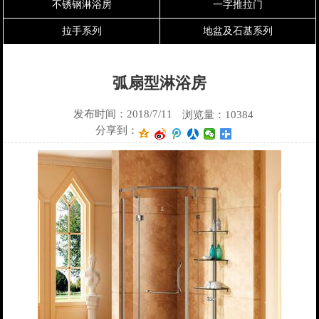
不锈钢淋浴房
一字推拉门
拉手系列
地盆及石基系列
弧扇型淋浴房
发布时间：2018/7/11
浏览量：10384
分享到：