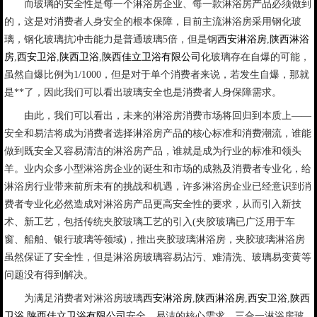
而玻璃的安全性是每一个淋浴房企业、每一款淋浴房产品必须做到
的，这是对消费者人身安全的根本保障，目前主流淋浴房采用钢化玻
璃，钢化玻璃抗冲击能力是普通玻璃5倍，但是钢
西安淋浴房
,
陕西淋浴
房
,
西安卫浴
,
陕西卫浴
,
陕西佳立卫浴有限公司
化玻璃存在自爆的可能，
虽然自爆比例为1/1000，但是对于单个消费者来说，若发生自爆，那就
是**了，因此我们可以看出玻璃安全也是消费者人身保障需求。
由此，我们可以看出，未来的淋浴房消费市场将回归到本质上——
安全和易洁将成为消费者选择淋浴房产品的核心标准和消费潮流，谁能
做到既安全又容易清洁的淋浴房产品，谁就是成为行业的标准和领头
羊。业内众多小型淋浴房企业的诞生和市场的成熟及消费者专业化，给
淋浴房行业带来前所未有的挑战和机遇，许多淋浴房企业已经意识到消
费者专业化必然造成对淋浴房产品更高安全性的要求，从而引入新技
术、新工艺，包括传统夹胶玻璃工艺的引入(夹胶玻璃已广泛用于车
窗、船舶、银行玻璃等领域)，推出夹胶玻璃淋浴房，夹胶玻璃淋浴房
虽然保证了安全性，但是淋浴房玻璃容易沾污、难清洗、玻璃易变黄等
问题没有得到解决。
为满足消费者对淋浴房玻璃
西安淋浴房
,
陕西淋浴房
,
西安卫浴
,
陕西
卫浴
,
陕西佳立卫浴有限公司
安全、易洁的核心需求，三合一淋浴房玻