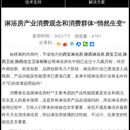
技术支持
解决方案
淋浴房产业消费观念和消费群体“悄然生变”
发布时间：2022/7/5
浏览量：8797
分享到：
标榜着时尚简约，节省地方的
西安淋浴房
,
陕西淋浴房
,
西安卫浴
,
陕
西卫浴
,
陕西佳立卫浴有限公司
淋浴房在中国已走过十几载历程，经历
外观创新、材质创新、品牌创新等几个阶段，淋浴房行业已逐渐进入成
熟期，产品功能及性能需求已逐渐凸显，未来中国淋浴房行业将走向何
方?它的发展趋势如何?
消费者在选择淋浴房时**主要考虑的产品性能因素是安全和易洁。
安全是人的基本保障，这是所有淋浴房产品必须做到的，而在淋浴房的
使用过程中，它给人们带来的体验也非常重要，谁也不愿意像洗衣服那
样天天去清洗淋浴房，所以淋浴房玻璃的洁性能、不沾污、抗黄变的性
能也至关重要。