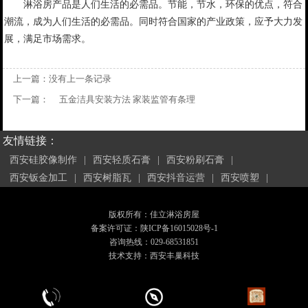
淋浴房产品是人们生活的必需品。节能，节水，环保的优点，符合
潮流，成为人们生活的必需品。同时符合国家的产业政策，应予大力发
展，满足市场需求。
上一篇：没有上一条记录
下一篇：
五金洁具安装方法 家装监管有条理
友情链接：
西安硅胶像制作
|
西安轻质石膏
|
西安粉刷石膏
|
西安钣金加工
|
西安树脂瓦
|
西安抖音运营
|
西安喷塑
|
版权所有：佳立淋浴房屋
备案许可证：
陕ICP备16015028号-1
咨询热线：029-68531851
技术支持：
西安丰巢科技